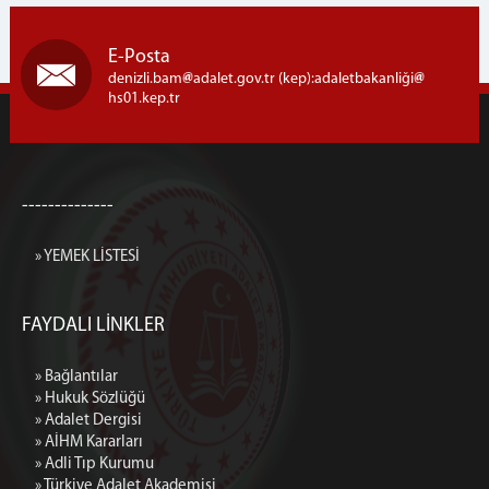
E-Posta
denizli.bam
adalet.gov.tr (kep):adaletbakanliği
hs01.kep.tr
--------------
» YEMEK LİSTESİ
FAYDALI LİNKLER
» Bağlantılar
» Hukuk Sözlüğü
» Adalet Dergisi
» AİHM Kararları
» Adli Tıp Kurumu
» Türkiye Adalet Akademisi