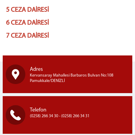
Hukuk Daireleri
5 CEZA DAİRESİ
İş Bölümü
BİLİRKİŞİLİK BÖLGE KURULU
6 CEZA DAİRESİ
İLETİŞİM
7 CEZA DAİRESİ
Adres
Kervansaray Mahallesi Barbaros Bulvarı No:108
Pamukkale/DENİZLİ
Telefon
(0258) 266 34 30 - (0258) 266 34 31