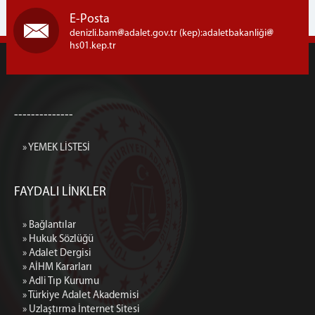
E-Posta
denizli.bam
adalet.gov.tr (kep):adaletbakanliği
hs01.kep.tr
--------------
» YEMEK LİSTESİ
FAYDALI LİNKLER
» Bağlantılar
» Hukuk Sözlüğü
» Adalet Dergisi
» AİHM Kararları
» Adli Tıp Kurumu
» Türkiye Adalet Akademisi
» Uzlaştırma İnternet Sitesi