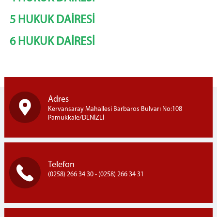
Hukuk Daireleri
İş Bölümü
5 HUKUK DAİRESİ
BİLİRKİŞİLİK BÖLGE KURULU
6 HUKUK DAİRESİ
İLETİŞİM
Adres
Kervansaray Mahallesi Barbaros Bulvarı No:108
Pamukkale/DENİZLİ
Telefon
(0258) 266 34 30 - (0258) 266 34 31